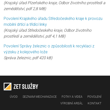
(Krajský úřad Plzeňského kraje, Odbor životního prostředí a
zemědělství, pdf 2,8 MB)
Povolení Krajského úřadu Středočeského kraje k provozu
mobilní drtící a třídící linky
(Krajský úřad Středočeského kraje, Odbor životního
prostředí a zemědělství, pdf 4,1 MB)
Povolení Správy železnic o způsobilosti k recyklaci z
výzisku z kolejového lože
Správa železnic, pdf 420 kB)
ÚVOD
SEZNAM MECHANIZACE
FOTKY A VIDEA
POVOLENÍ
VÝROBNÍ AREÁL
KONTAKT